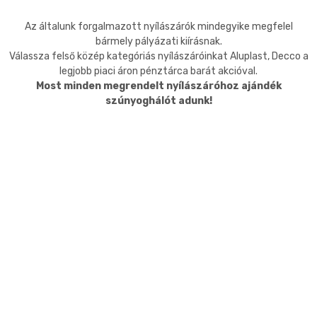
Az általunk forgalmazott nyílászárók mindegyike megfelel
bármely pályázati kiírásnak.
Válassza felső közép kategóriás nyílászáróinkat Aluplast, Decco a
legjobb piaci áron pénztárca barát akcióval.
Most minden megrendelt nyílászáróhoz ajándék
szúnyoghálót adunk!