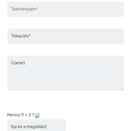
Mennyi
9
+
2
?